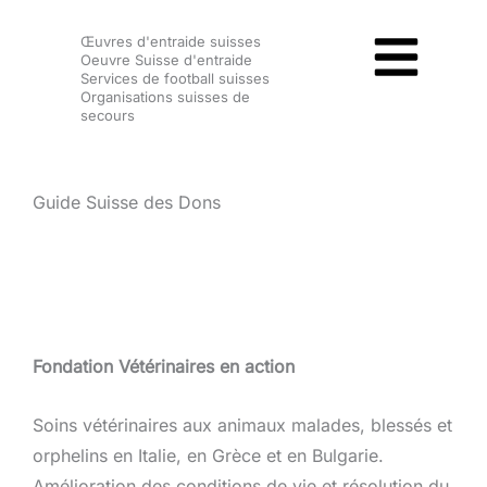
Aller
Œuvres d'entraide suisses
au
Oeuvre Suisse d'entraide
contenu
Services de football suisses
Organisations suisses de
secours
Guide Suisse des Dons
Fondation Vétérinaires en action
Soins vétérinaires aux animaux malades, blessés et
orphelins en Italie, en Grèce et en Bulgarie.
Amélioration des conditions de vie et résolution du