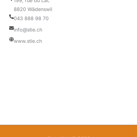
199, rue du Lac
8820 Wädenswil
043 888 98 70
info@stie.ch
www.stie.ch