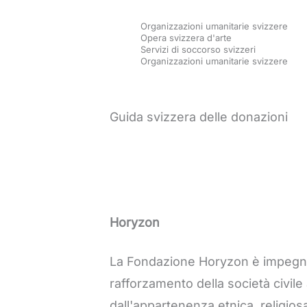
Vai
Organizzazioni umanitarie svizzere
al
Opera svizzera d'arte
Servizi di soccorso svizzeri
contenuto
Organizzazioni umanitarie svizzere
Guida svizzera delle donazioni
Horyzon
La Fondazione Horyzon è impegnata 
rafforzamento della società civile
dall'appartenenza etnica, religiosa