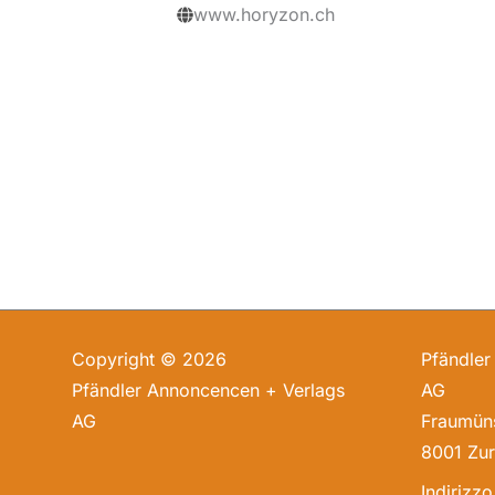
www.horyzon.ch
Copyright © 2026
Pfändler
Pfändler Annoncencen + Verlags
AG
AG
Fraumüns
8001 Zur
Indirizzo