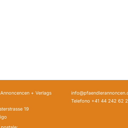
 Annoncencen + Verlags
info@pfaendlerannoncen.
Telefono +41 44 242 62 
terstrasse 19
igo
 postale: