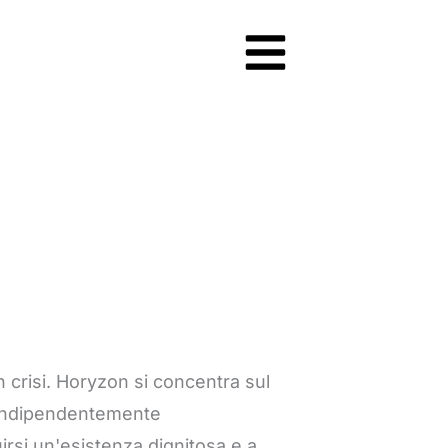
n crisi. Horyzon si concentra sul
i, indipendentemente
uirsi un'esistenza dignitosa e a