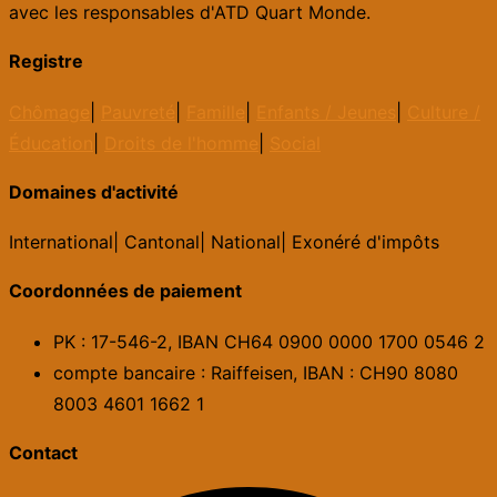
avec les responsables d'ATD Quart Monde.
Registre
Chômage
|
Pauvreté
|
Famille
|
Enfants / Jeunes
|
Culture /
Éducation
|
Droits de l'homme
|
Social
Domaines d'activité
International
|
Cantonal
|
National
|
Exonéré d'impôts
Coordonnées de paiement
PK : 17-546-2, IBAN CH64 0900 0000 1700 0546 2
compte bancaire : Raiffeisen, IBAN : CH90 8080
8003 4601 1662 1
Contact