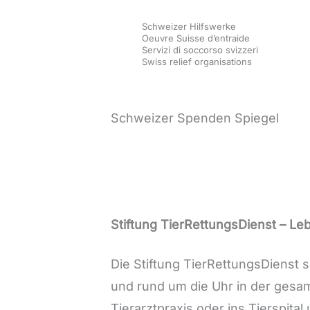
Zum
Schweizer Hilfswerke
Inhalt
Oeuvre Suisse d’entraide
Servizi di soccorso svizzeri
springen
Swiss relief organisations
Schweizer Spenden Spiegel
Stiftung TierRettungsDienst – Leb
Die Stiftung TierRettungsDienst s
und rund um die Uhr in der gesam
Tierarztpraxis oder ins Tierspita