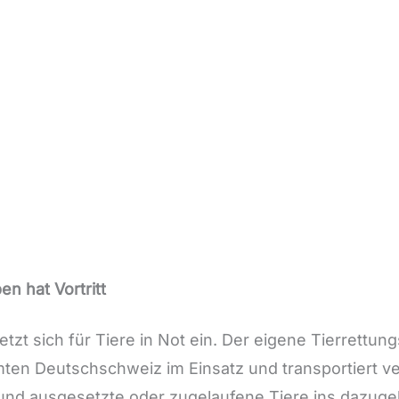
en hat Vortritt
etzt sich für Tiere in Not ein. Der eigene Tierrettun
ten Deutschschweiz im Einsatz und transportiert ver
l und ausgesetzte oder zugelaufene Tiere ins dazugeh