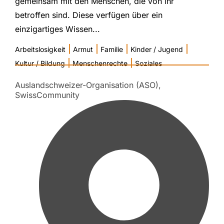
gemeinsam mit den Menschen, die von ihr
betroffen sind. Diese verfügen über ein
einzigartiges Wissen...
|
|
|
|
Arbeitslosigkeit
Armut
Familie
Kinder / Jugend
|
|
Kultur / Bildung
Menschenrechte
Soziales
Auslandschweizer-Organisation (ASO),
SwissCommunity