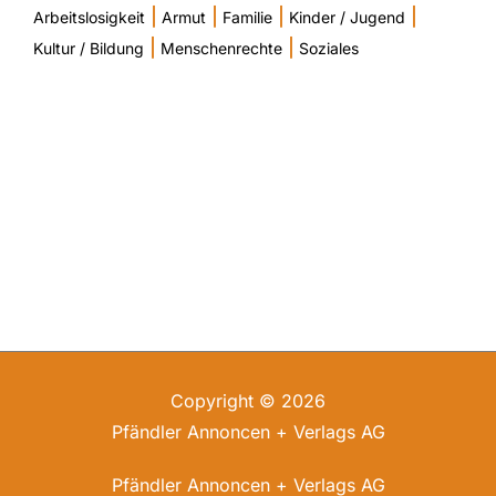
|
|
|
|
Arbeitslosigkeit
Armut
Familie
Kinder / Jugend
|
|
Kultur / Bildung
Menschenrechte
Soziales
Copyright © 2026
Pfändler Annoncen + Verlags AG
Pfändler Annoncen + Verlags AG