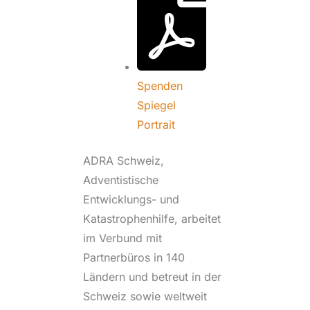
Spenden
Spiegel
Portrait
ADRA Schweiz,
Adventistische
Entwicklungs- und
Katastrophenhilfe, arbeitet
im Verbund mit
Partnerbüros in 140
Ländern und betreut in der
Schweiz sowie weltweit