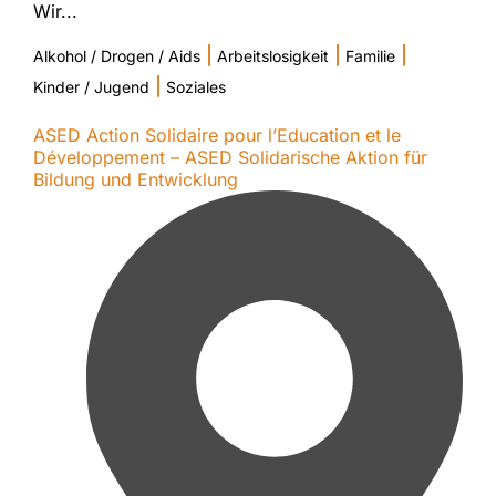
Wir...
|
|
|
Alkohol / Drogen / Aids
Arbeitslosigkeit
Familie
|
Kinder / Jugend
Soziales
ASED Action Solidaire pour l’Education et le
Développement – ASED Solidarische Aktion für
Bildung und Entwicklung