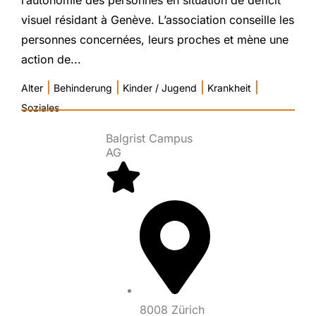
visuel résidant à Genève. L’association conseille les
personnes concernées, leurs proches et mène une
action de...
|
|
|
|
Alter
Behinderung
Kinder / Jugend
Krankheit
Soziales
Balgrist Campus
AG
8008 Zürich