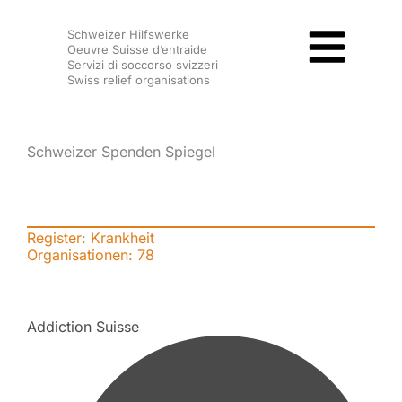
Zum
Schweizer Hilfswerke
Inhalt
Oeuvre Suisse d’entraide
springen
Servizi di soccorso svizzeri
Swiss relief organisations
Schweizer Spenden Spiegel
Register: Krankheit
Organisationen:
78
Addiction Suisse