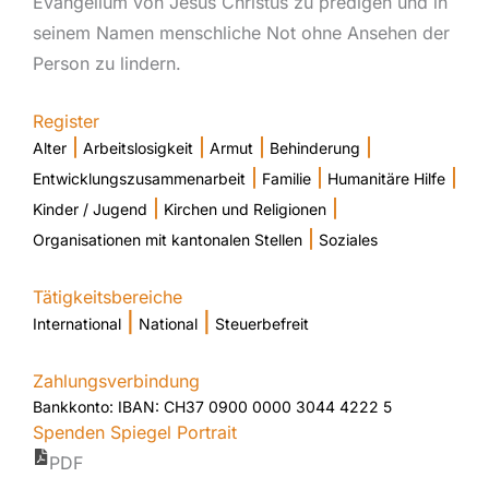
Evangelium von Jesus Christus zu predigen und in
seinem Namen menschliche Not ohne Ansehen der
Person zu lindern.
Register
|
|
|
|
Alter
Arbeitslosigkeit
Armut
Behinderung
|
|
|
Entwicklungszusammenarbeit
Familie
Humanitäre Hilfe
|
|
Kinder / Jugend
Kirchen und Religionen
|
Organisationen mit kantonalen Stellen
Soziales
Tätigkeitsbereiche
|
|
International
National
Steuerbefreit
Zahlungsverbindung
Bankkonto: IBAN: CH37 0900 0000 3044 4222 5
Spenden Spiegel Portrait
PDF