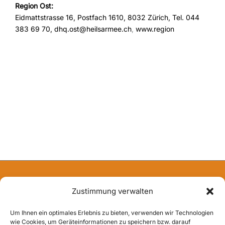
Region Ost:
Eidmattstrasse 16, Postfach 1610, 8032 Zürich, Tel. 044
383 69 70,
dhq.ost@heilsarmee.ch
,
www.region
Copyright © 2026
Zustimmung verwalten
Pfändler Annoncen + Verlags AG
Um Ihnen ein optimales Erlebnis zu bieten, verwenden wir Technologien
Pfändler Annoncen + Verlags AG
wie Cookies, um Geräteinformationen zu speichern bzw. darauf