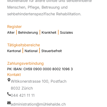
Mühlehalde für ältere blinde und sehbehinderte
Menschen, Pflege, Betreuung und
sehbehindertenspezifische Rehabilitation.
Register
|
|
|
Alter
Behinderung
Krankheit
Soziales
Tätigkeitsbereiche
|
|
Kantonal
National
Steuerbefreit
Zahlungsverbindung
PK: IBAN: CH59 0900 0000 8002 1096 3
Kontakt
Witikonerstrasse 100, Postfach
8032 Zürich
044 421 11 11
administration@mühlehalde.ch