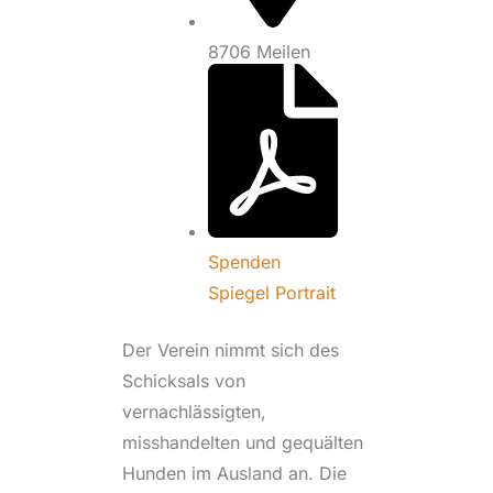
8706 Meilen
Spenden
Spiegel Portrait
Der Verein nimmt sich des
Schicksals von
vernachlässigten,
misshandelten und gequälten
Hunden im Ausland an. Die